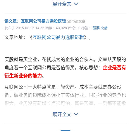
这个PPT。
展开全文
既然是打比方，我们首先要弄明白火箭的原理以及为何
要三级发射。
读文章：互联网公司暴力选股逻辑
(读书读文章)
发布于 2015-02-26 14:56 阅读：43,028 评论：0 标签：
股票
火箭
火箭为什么是三级的，而不是二级或者四级？
文章地址：《
互联网公司暴力选股逻辑
》。
火箭和现有的所有交通工具不同，它要在真空中飞行，
所以摩擦力无法使用，必须要向后喷射燃料，利用牛顿第三
定律产生反作用力获得动力。火箭的升力跟燃料成正比，推
买股就是买企业，花钱成为的企业的合伙人。文章从买股的
力越大，需要燃料越多，而这些燃料在现有科技下需要很重
角度看一个互联网公司是否值得买，核心思想：
企业是否有
的火箭壳来包裹。
衍生新业务的能力
。
我们通常看到的交通工具都只有一节：飞机是一节，机
互联网公司一大特点就是：轻资产。成本主要就是办公设
翼里装了很多航空燃油；汽车也只有一节，汽油在车身里。
备，做业务的边际成本远小于实体行业，同时行业的竞争也
火箭如果只有一节，里面又装燃料，又装要发射的卫星，会
很大，业务没有新增长点很可怕，真是苦逼，一刻都不能歇
怎样？结论是：飞不起来。
如果火箭只有一级，其燃料和箭
息！看微信火起来时腾讯股价就知道了；微博兴起时，新浪
展开全文
体的重量太大，
现在的燃料效率则无法将其推出大气层
。所
股价也涨，但后续乏力时，新浪和微博的股价也不走好了。
以二战时，德国研究的V2火箭顶多也就飞到100公里高，飞