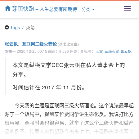
芽雨快跑
-- 人生总要有所期待
分类
T
o
g
Tags
/ 火箭
g
l
e
张云帆：互联网三级火箭论
(读书读文章)
n
发布于 2020-12-25 00:15 阅读：9,536 评论：0 标签：
火箭
三级火箭
张云帆
a
v
本文是纵横文学CEO张云帆在私人董事会上的
i
g
分享。
a
t
时间估计在 2017 年 11 月份。
i
o
n
今天我的主题是互联网三级火箭理论。这个说法最早起
源于一个饭局中，提到某位贾同学讲生态化反。我说打比方
很容易，牵强附会也很容易，就举了这么个三级火箭和做产
品的例子，结果大家希望我今天来讲讲，于是昨天半夜写了