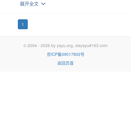
cense第二版
展开全文
规定，它允许用户
改变和分发
这个操作系统。
一个被称为
内核
，它是连接硬件和系统软件系统的基本接口。二
（GUI）和应用程序。
1
是开源的软件，任何人都可以把一些程序和应用与Linux打包为
nux被称为分发版。你可以从我们的
分发版页面
上得到大部分流行
© 2004 - 2026 by yayu.org, xieyayu#163.com
以在
DistroWatch.com
上找到。
京ICP备09017802号
电脑的硬盘上安装，它可以作为一个唯一的操作系统，也可以和
返回页首
脑启动时选择使用哪个操作系统。还有一些分发版可以作为
Live
当然也有Live DVD分发版，甚至有一些分发版可以从软盘或者
常有用的，因为这样可以让你在不影响目前的硬盘上的东西的基础
indows用户，请丢弃那些令人听起来对Linux沮丧的声音。为
改变你的Windows系统情况下测试Linux，也可以让你保留Win
以根据你的需要选择适合你的分发版。