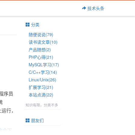
技术头条
分类
随便说说(79)
读书读文章(10)
产品随想(2)
PHP心得(21)
MySQL学习(17)
C/C++学习(14)
Linux/Unix(26)
扩展学习(21)
的程序员
本站点滴(22)
统
知识有限，分类不多
上运行，
朋友们
金会
下