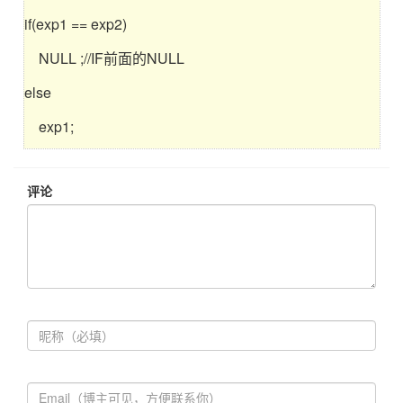
if(exp1 == exp2)
NULL ;//IF前面的NULL
else
exp1;
评论