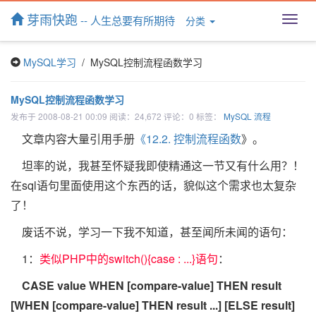
芽雨快跑
-- 人生总要有所期待
分类
T
o
g
MySQL学习
/ MySQL控制流程函数学习
g
l
e
MySQL控制流程函数学习
n
发布于 2008-08-21 00:09 阅读：24,672 评论：0 标签：
MySQL
流程
a
v
文章内容大量引用手册
《12.2. 控制流程函数
》。
i
g
坦率的说，我甚至怀疑我即使精通这一节又有什么用？！
a
在sql语句里面使用这个东西的话，貌似这个需求也太复杂
t
了！
i
o
废话不说，学习一下我不知道，甚至闻所未闻的语句：
n
1：
类似PHP中的switch(){case : ...}语句
：
CASE value WHEN [compare-value] THEN result
[WHEN [compare-value] THEN result ...] [ELSE result]