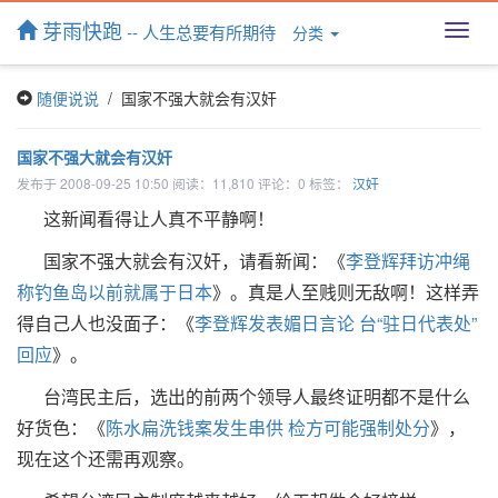
芽雨快跑
-- 人生总要有所期待
分类
T
o
g
随便说说
/ 国家不强大就会有汉奸
g
l
e
国家不强大就会有汉奸
n
发布于 2008-09-25 10:50 阅读：11,810 评论：0 标签：
汉奸
a
v
这新闻看得让人真不平静啊！
i
g
国家不强大就会有汉奸，请看新闻：《
李登辉拜访冲绳
a
称钓鱼岛以前就属于日本
》。真是人至贱则无敌啊！这样弄
t
得自己人也没面子：《
李登辉发表媚日言论 台“驻日代表处”
i
o
回应
》。
n
台湾民主后，选出的前两个领导人最终证明都不是什么
好货色：《
陈水扁洗钱案发生串供 检方可能强制处分
》，
现在这个还需再观察。