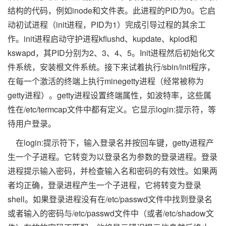
结构的代码，例如inode和文件表。此进程的PID为0。它启
动初试进程（init进程，PID为1）完成引导过程的其余工
作。init进程启动守护进程kflushd、kupdate、kpiod和
kswapd，其PID分别为2、3、4、5。Init进程然后初始化文
件系统，安装根文件系统。接下来试着执行/sbin/init程序，
在每一个激活的终端上执行minegetty进程（经常被称为
getty进程）。getty进程设置终端属性，如波特率，这些属
性在/etc/termcap文件中都有定义。它显示login:提示符，等
待用户登录。
在login:提示符下，输入登录名并按回车键，getty进程产
生一个子进程。它转变为以登录名为参数的登录进程。登录
进程提示输入密码，并检查输入名和密码的有效性。如果两
者均正确，登录进程产生一个子进程，它将转变为登录
shell。如果登录进程没有在/etc/passwd文件中找到登录名
或者输入的密码与/etc/passwd文件中（或者/etc/shadow文