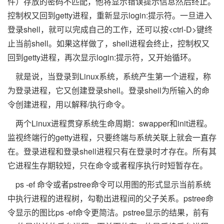
件）存放的密码不匹配，他将显示错误提示信息然后终止。
控制权又回到getty进程，重新显示login:提示符。一旦进入
登录shell，就可以完成自己的工作，还可以按<ctrl-D>键终
止当前shell。如果这样做了，shell进程会终止，控制权又
回到getty进程，再次显示login:提示符，又开始循环。
就是说，当登录到Linux系统，系统产生第一个进程，称
为登录进程，它又创建登录shell。登录shell为所输入的命
令创建进程，用以解释/执行命令。
两个Linux进程贯穿系统生命周期：swapper和init进程。
监视终端行的getty进程，只要终端与系统关联上就会一直存
在。登录进程和登录shell进程只有在登录时才存在。所有其
它进程生存期较短，只在命令或者程序执行时短暂存在。
ps -ef 命令或者pstree命令可以用图的形式显示当前系统
中执行进程的进程树，勾勒出进程间的父子关系。pstree命
令显示的图比ps -ef命令更简洁。pstree显示的结果，前有