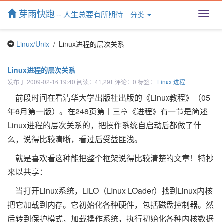
芽雨快跑
-- 人生总要有所期待
分类
T
o
g
Linux/Unix
/ Linux进程的层次关系
g
l
e
Linux进程的层次关系
n
发布于 2009-02-16 19:40 阅读：41,291 评论：0 标签：
Linux
进程
a
v
前段时间在看清华大学出版社出版的《Linux教程》（05
i
年6月第一版）。在248页第十三章《进程》有一节是简述
g
a
Linux进程的层次关系的，把操作系统自启动后都做了什
t
么，说得比较清晰，看过后受益匪浅。
i
o
就是喜欢看这种能把整个框架说得比较清楚的文章！特抄
n
来以共享：
当打开Linux系统，LILO（LInux LOader）找到Linux内核
把它加载到内存。它初始化各种硬件，包括磁盘控制器。然
后转到保护模式，加载操作系统，执行初始化各种内核数据