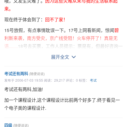
哦，又发生灾难了。
因为这些灾难从未与我的生活联系起
来。
现在终于体会到了：
回不了家！
15号放假，有点事情耽误一下。17号上网看新闻，惊闻
碧
利斯来袭，南方受灾，京广线受阻！火车停开了！真是无
语........
18号去买票，工作人员提示：票是有，但最好咨询一
下火车站。想罢，觉得还是迟一天回。19号买票，却发现学
展开全文
校买票处贴出公告：系统升级，暂停售票。晕！20号，就是
今天，同样还是系统升级，暂停售票！一怒之下收拾行李直
考试还有两科
(随便说说)
奔太原市火车站，直接买票去！到了火车站却见公告：
发布于 2006-07-03 19:55 阅读：29,217 评论：0 标签：
考试
20,21号太原到广州的K237次由于水害，开车时间不定。当
考试还有两科,加油!
场差点没气死！于是到售票窗口碰运气，被告知没有去郴州
加一个课程设计,这个课程设计比前两个好多了.终于看见一
的车，但有去汉口的。问我要不要，我当然说不要了。却见
个电子类的课程设计.
售票阿姨眼一翻：那没你的票了！说罢学生证就被扔出来
了。
Ｙ的，好象老子欠她钱一样！
四级
(随便说说)