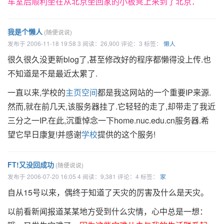
车室后顺利坐在从北京坐回家的小板凳上来到了北京．
我是个懒人
(随便说说)
发布于 2006-11-18 19:58 3 阅读：26,900 评论：3 标签：
懒人
很久很久没更新blog了,甚至修改好的程序都懒得没上传.也
不知道是不是最近太累了.
一直以来,学校的
主页空间
都是我这网站的一个重要IP来源.
然而,就在前几天,该服务器挂了.它轻轻的走了,却带走了我近
三分之一IP.在此,沉重悼念一下home.nuc.edu.cn服务器.希
望它早日康复!并感谢
学校
提供的这个服务!
FT!又没回成功
(随便说说)
发布于 2006-07-20 16:05 4 阅读：9,381 评论：4 标签：
家
自从15号以来，偶终于知道了天灾的厉害及什么是天灾。
以前看新闻报道某某地方受到什么灾情，心中总是一想：