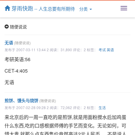
芽雨快跑
-- 人生总要有所期待
分类
T
o
g
随便说说
g
l
e
无语
(随便说说)
n
发布于 2007-03-11 13:44 2 阅读：31,890 评论：2 标签：
考试
英语
a
v
考研英语:56
i
g
CET-4:405
a
t
无语
i
o
n
煎饼、馒头与烧饼
(随便说说)
发布于 2007-02-28 09:28 2 阅读：72,062 评论：2 标签：
生活
来北京后的一周一直吃的是煎饼,就是用面粉搅水后加鸡蛋
什么东西,吃的口感根据师傅的手艺而变化。无论如何，可
惜太贵,就那么点东西售价竟然高达2元人民币......不是说人