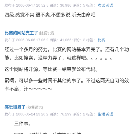
说到此，不的不提一下太原火车站的服务。查询114得到的
发布于 2006-06-17 20:52 5 阅读：36,986 评论：5 标签：
考试
英语
太原火车站查询票的号码，竟然说我没有权限拨打此号码。
四级,感觉不爽,很不爽,不想多说,听天由命吧
上太原新闻网得到的三个号码不是忙就是没人接！Ｙ的！
只好看22的票了
比赛的网站完工了
(随便说说)
发布于 2006-06-06 17:06 2 阅读：41,065 评论：2 标签：
比赛
经过一个多月的努力，比赛的网站基本弄完了。还有几个功
能，比如搜索，没精力弄了，就这样吧。。。。。。
这个网站将开源，等比赛一结束就公布代码。
累啊，可以多一些时间干其他的事了。不过这两天自习的效
率不高，汗～～～～～
感觉很累了
(随便说说)
发布于 2006-05-24 23:20 2 阅读：76,299 评论：2 标签：
生活
英语
三件事。