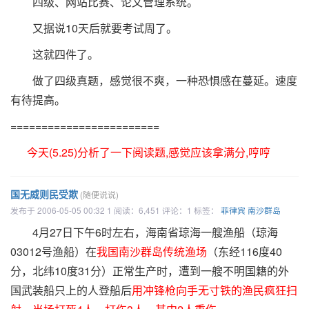
四级、网站比赛、论文管理系统。
又据说10天后就要考试周了。
这就四件了。
做了四级真题，感觉很不爽，一种恐惧感在蔓延。速度
有待提高。
========================
今天(5.25)分析了一下阅读题,感觉应该拿满分,哼哼
国无威则民受欺
(随便说说)
发布于 2006-05-05 00:32 1 阅读：6,451 评论：1 标签：
菲律宾
南沙群岛
4月27日下午6时左右，海南省琼海一艘渔船（琼海
03012号渔船）在
我国南沙群岛传统渔场
（东经116度40
分，北纬10度31分）正常生产时，遭到一艘不明国籍的外
国武装船只上的人登船后
用冲锋枪向手无寸铁的渔民疯狂扫