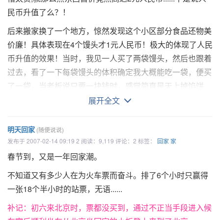
民币升值了么？！
后来搬家换了一个地方，惊然发现这个小区部分食品还物美
价廉！具体表现在4个馒头才1元人民币！极大的体现了人民
币升值的效果！当时，我见一人买了两袋馒头，然后也跟着
过去，看了一下每袋馒头的体积确定我大概能吃一袋，便买
了一袋，当老板说只要一块钱时，感觉简直是天上掉馅饼
了，要知道这是北京的物价啊！而且里面是四个馒头。然而
展开全文
南方人毕竟不习惯吃面食，四个只被我消灭了一个，另外三
个便回归大自然了。
明天回家
(随便说说)
发布于 2007-02-14 09:19 2 阅读：9,119 评论：2 标签：
回家
家
馒头不能这么吃下去，必然有其替代物。这个小店还做烧
春节到，又是一年回家潮。
饼，五毛一个。口感甚佳，比学校的好吃。在省钱这一利益
的驱动下，此店烧饼便成了我的盘中餐。
不知道又有多少人在为火车票而奋斗。排了6个小时只赢得
一张18个半小时的站票，无语......
今早去买饼时，老板娘笑着说每天早晨一个饼。显然已经认
识我了，特表文以纪念！
补记：初六来北京时，票都没买到，通过不正当手段进入候